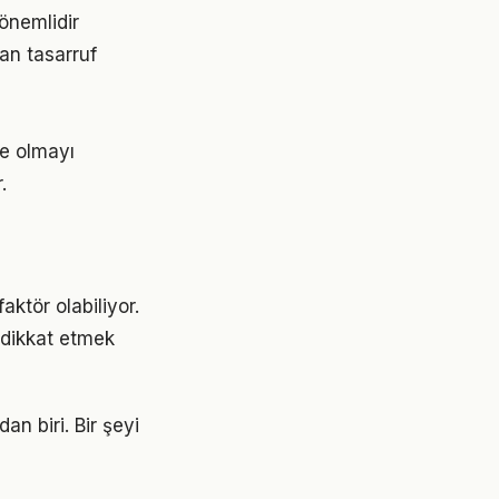
 önemlidir
an tasarruf
de olmayı
.
?
aktör olabiliyor.
e dikkat etmek
an biri. Bir şeyi