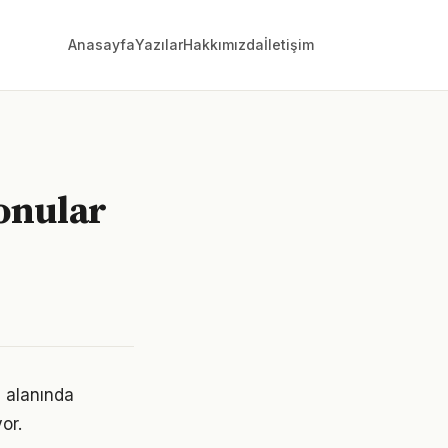
Anasayfa
Yazılar
Hakkımızda
İletişim
konular
i alanında
or.