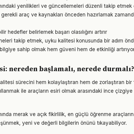
nındaki yenilikleri ve güncellemeleri düzenli takip etmek
in gerekli araç ve kaynakları önceden hazırlamak zamand
ir hedefler belirlemek başarı olasılığını artırır
meleri takip etmek, uyku kalitesi konusunda bir adım ön
bilgiye sahip olmak hem güveni hem de etkinliği artırıyor
si: nereden başlamalı, nerede durmalı
alitesi sürecini hem kolaylaştıran hem de zorlaştıran bir f
llanmak ile araçların esiri olmak arasındaki ince çizgiy
nında merak ve açık fikirlilik, en güçlü öğrenme araçlarınd
üşünmek, yeni ve değerli bilgilerin önünü tıkayabiliyor.