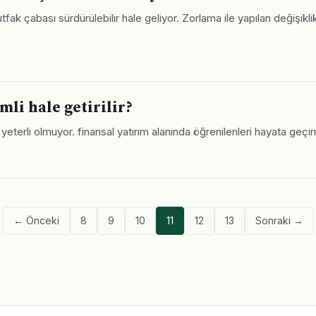
k çabası sürdürülebilir hale geliyor. Zorlama ile yapılan değişiklik
mli hale getirilir?
yeterli olmuyor. finansal yatırım alanında öğrenilenleri hayata geçi
← Önceki
8
9
10
11
12
13
Sonraki →