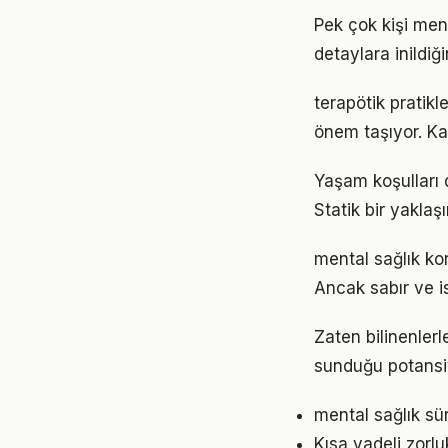
Pek çok kişi men
detaylara inild
terapötik pratik
önem taşıyor. Ka
Yaşam koşulları d
Statik bir yaklaş
mental sağlık ko
Ancak sabır ve is
Zaten bilinenler
sunduğu potansiy
mental sağlık sü
Kısa vadeli zorl