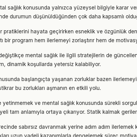
tal sağlık konusunda yalnızca yüzeysel bilgiyle karar ve
iğinde durumun düşünüldüğünden çok daha kapsamlı oldu
ler pratiklerini hayata geçirirken esneklik ve özgünlük d
tı bir program hem ilerlemeyi zorlaştırır hem de motivas
eğiştikçe mental sağlık ile ilgili stratejilerin de güncell
ım, dinamik koşullarda yetersiz kalabiliyor.
nusunda başlangıçta yaşanan zorluklar bazen ilerlemeyi 
tikrar bu zorlukları aşmanın en etkili yolu.
le yetinmemek ve mental sağlık konusunda sürekli sorgu
eli tam anlamıyla ortaya çıkarıyor. Statik kalmak gerilem
recinde sabırsız davranmak yerine adım adım ilerlemek k
ukları uzun vadeli kazanımlarla dengelemek süreç motiv