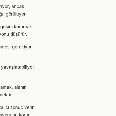
riyor; ancak
ğu görülüyor.
engesini korumak
yonu düşürür.
enmesi gerekiyor.
yavaşlatabiliyor.
lamak, alanın
ektir.
alıcı sonuç verir
asyonunu korur