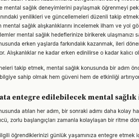
e mental sağlık deneyimlerini paylaşmak öğrenmeyi pekiş
nındaki yenilikleri ve güncellemeleri düzenli takip etmek
ın mental sağlık alışkanlıklarını incelemek ilham ve yol gös
emler mental sağlık hedeflerinize birikerek ulaşmanızı s
nusunda erken yaşlarda farkındalık kazanmak, ileri dön
r. Alışkanlıklar ne kadar erken edinilirse o kadar kalıcı ol
meleri takip etmek, mental sağlık konusunda bir adım ön
bilgiye sahip olmak hem güveni hem de etkinliği artırıyor
ta entegre edilebilecek mental sağlık 
nusunda atılan her adım, bir sonraki adımı daha kolay hal
, zorlu başlangıçları zamanla kolaylaşan bir ritme dön
 ilgili öğrendiklerinizi günlük yaşamınıza entegre etmek 