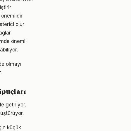
tirir
 önemlidir
terici olur
ağlar
emde önemli
abiliyor.
de olmayı
.
ipuçları
e getiriyor.
üştürüyor.
için küçük