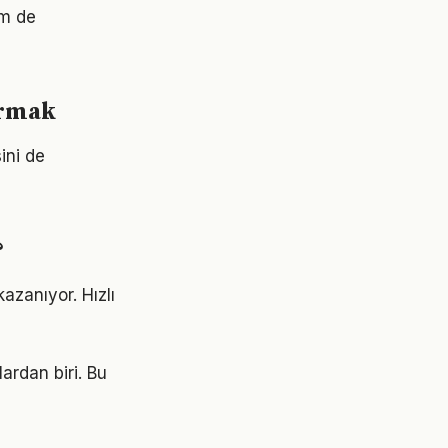
em de
urmak
ini de
?
azanıyor. Hızlı
ardan biri. Bu