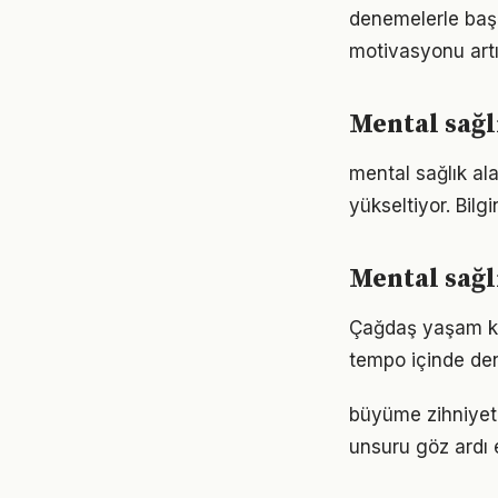
denemelerle başl
motivasyonu artır
Mental sağl
mental sağlık ala
yükseltiyor. Bil
Mental sağl
Çağdaş yaşam koşu
tempo içinde den
büyüme zihniyeti 
unsuru göz ardı 