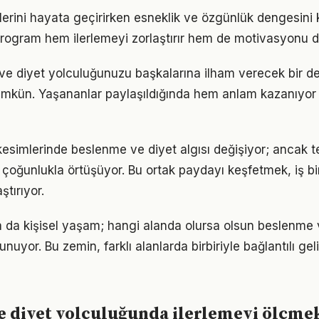
iklerini hayata geçirirken esneklik ve özgünlük dengesi
r program hem ilerlemeyi zorlaştırır hem de motivasyonu d
ve diyet yolculuğunuzu başkalarına ilham verecek bir 
kün. Yaşananlar paylaşıldığında hem anlam kazanıyor
kesimlerinde beslenme ve diyet algısı değişiyor; ancak t
 çoğunlukla örtüşüyor. Bu ortak paydayı keşfetmek, iş bir
ştırıyor.
ya da kişisel yaşam; hangi alanda olursa olsun beslenme v
unuyor. Bu zemin, farklı alanlarda birbiriyle bağlantılı gel
e diyet yolculuğunda ilerlemeyi ölçme