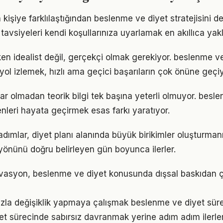
n kişiye farklılaştığından beslenme ve diyet stratejisini de
tavsiyeleri kendi koşullarınıza uyarlamak en akıllıca yak
en idealist değil, gerçekçi olmak gerekiyor. beslenme v
r yol izlemek, hızlı ama geçici başarıların çok önüne geçiy
ar olmadan teorik bilgi tek başına yeterli olmuyor. besl
enleri hayata geçirmek esas farkı yaratıyor.
adımlar, diyet planı alanında büyük birikimler oluşturman
önünü doğru belirleyen gün boyunca ilerler.
ivasyon, beslenme ve diyet konusunda dışsal baskıdan 
zla değişiklik yapmaya çalışmak beslenme ve diyet süreci
t sürecinde sabırsız davranmak yerine adım adım ilerle