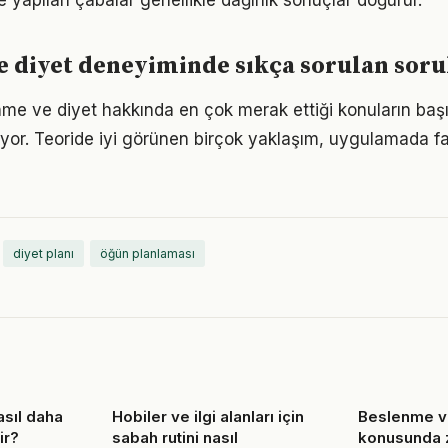
le yapılan çabalar genellikle dağınık sonuçlar doğurur.
 diyet deneyiminde sıkça sorulan soru
nme ve diyet hakkında en çok merak ettiği konuların baş
yor. Teoride iyi görünen birçok yaklaşım, uygulamada fa
diyet planı
öğün planlaması
asıl daha
Hobiler ve ilgi alanları için
Beslenme v
ir?
sabah rutini nasıl
konusunda 