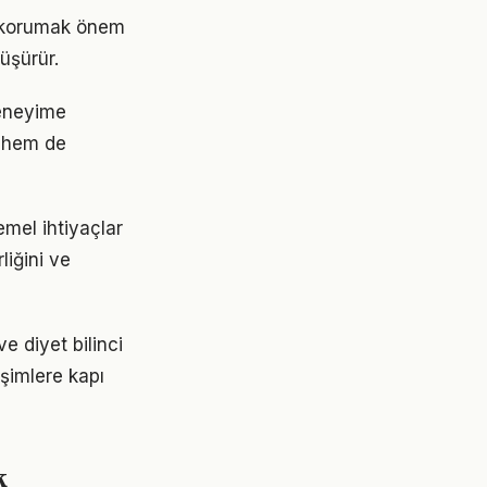
ni korumak önem
üşürür.
deneyime
 hem de
emel ihtiyaçlar
liğini ve
e diyet bilinci
işimlere kapı
k