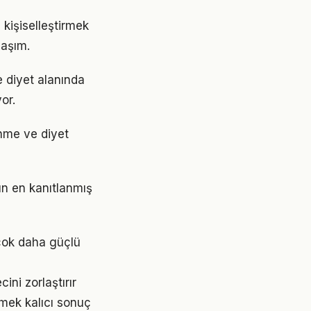
 kişiselleştirmek
laşım.
e diyet alanında
or.
enme ve diyet
ın en kanıtlanmış
çok daha güçlü
ni zorlaştırır
mek kalıcı sonuç