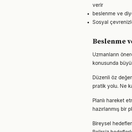
verir
beslenme ve diye
Sosyal çevrenizl
Beslenme ve 
Uzmanların önerd
konusunda büyük d
Düzenli öz değer
pratik yolu. Ne k
Planlı hareket et
hazırlanmış bir p
Bireysel hedefler