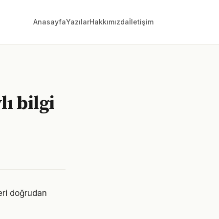
Anasayfa
Yazılar
Hakkımızda
İletişim
ı bilgi
eri doğrudan