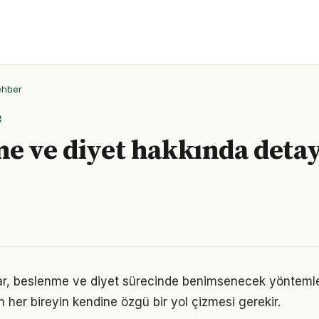
ehber
R
e ve diyet hakkında detayl
ıklar, beslenme ve diyet sürecinde benimsenecek yönteml
n her bireyin kendine özgü bir yol çizmesi gerekir.